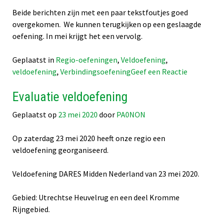
Beide berichten zijn met een paar tekstfoutjes goed
overgekomen. We kunnen terugkijken op een geslaagde
oefening. In mei krijgt het een vervolg.
Geplaatst in
Regio-oefeningen
,
Veldoefening
,
op
veldoefening
,
Verbindingsoefening
Geef een Reactie
Veldoefen
Evaluatie veldoefening
20
maart
Geplaatst op
23 mei 2020
door
PA0NON
2021
Op zaterdag 23 mei 2020 heeft onze regio een
veldoefening georganiseerd.
Veldoefening DARES Midden Nederland van 23 mei 2020.
Gebied: Utrechtse Heuvelrug en een deel Kromme
Rijngebied.