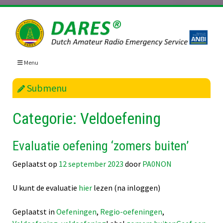
Skip
to
content
Menu
Submenu
Categorie:
Veldoefening
Evaluatie oefening ‘zomers buiten’
Geplaatst op
12 september 2023
door
PA0NON
U kunt de evaluatie
hier
lezen (na inloggen)
Geplaatst in
Oefeningen
,
Regio-oefeningen
,