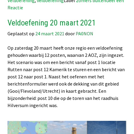
Veldoefening
,
veldoefening
Label
zomers buiten
Geef een
op
Reactie
Evaluatie
Veldoefening 20 maart 2021
oefening
‘zomers
Geplaatst op
24 maart 2021
door
PA0NON
buiten’
Op zaterdag 20 maart heeft onze regio een veldoefening
gehouden waarbij 12 posten, waarvan 2 AOZ, zijn ingezet.
Het scenario was om een bericht vanaf post 1 locatie
Rutten naar post 12 Kamerik te sturen en een bericht van
post 12 naar post 1. Naast het oefenen met het
berichtenformulier werd ook de dekking van dit gebied
(Gooi/Flevoland/Utrecht) in kaart gebracht. Een
bijzonderheid: post 10 die op de toren van het raadhuis
Hilversum ingericht was.