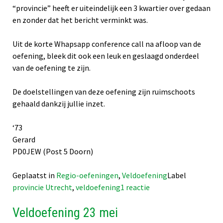
“provincie” heeft er uiteindelijk een 3 kwartier over gedaan
en zonder dat het bericht verminkt was.
Uit de korte Whapsapp conference call na afloop van de
oefening, bleek dit ook een leuk en geslaagd onderdeel
van de oefening te zijn.
De doelstellingen van deze oefening zijn ruimschoots
gehaald dankzij jullie inzet.
‘73
Gerard
PD0JEW (Post 5 Doorn)
Geplaatst in
Regio-oefeningen
,
Veldoefening
Label
op
provincie Utrecht
,
veldoefening
1 reactie
Evaluatie
Veldoefening 23 mei
veldoefening