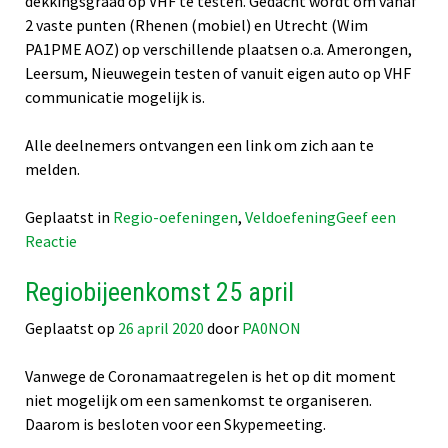
dekkingsgraad op VHF te testen. Gedacht wordt om vanaf
2 vaste punten (Rhenen (mobiel) en Utrecht (Wim
PA1PME AOZ) op verschillende plaatsen o.a. Amerongen,
Leersum, Nieuwegein testen of vanuit eigen auto op VHF
communicatie mogelijk is.
Alle deelnemers ontvangen een link om zich aan te
melden.
Geplaatst in
Regio-oefeningen
,
Veldoefening
Geef een
op
Reactie
Veldoefening
Regiobijeenkomst 25 april
23
mei
Geplaatst op
26 april 2020
door
PA0NON
Vanwege de Coronamaatregelen is het op dit moment
niet mogelijk om een samenkomst te organiseren.
Daarom is besloten voor een Skypemeeting.